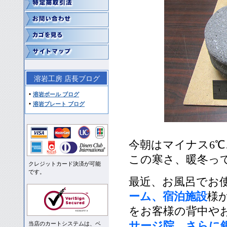
溶岩工房 店長ブログ
溶岩ボール ブログ
溶岩プレート ブログ
今朝はマイナス6
この寒さ、暖冬っ
クレジットカード決済が可能
です。
最近、お風呂でお
ーム、宿泊施設
様
をお客様の背中や
サージ院、さらに
当店のカートシステムは、ベ