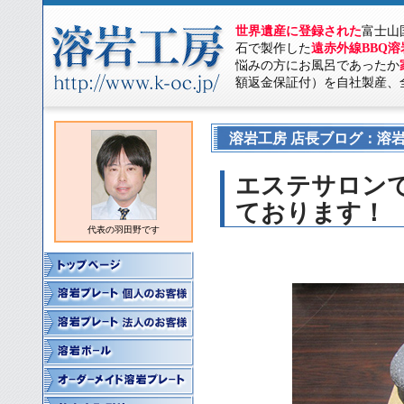
世界遺産に登録された
富士山
石で製作した
遠赤外線BBQ
悩みの方にお風呂であったか
額返金保証付）を自社製産、
溶岩工房 店長ブログ：溶岩
エステサロン
ております！
代表の羽田野です