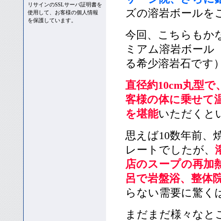
リサインのSSLサーバ証明書を
ズの溶岩ボールを
使用して、お客様の個人情報
を保護しています。
今回、こちらもか
ミアム溶岩ボール
る希少溶岩石です
直径約10cm丸型
客様の体に乗せて
を堪能
いただくと
思えば10数年前
レートでしたが、
店のスープの再加
呂で岩盤浴、整体
らない需要に驚く
まだまだ様々なと