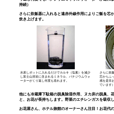
持続）
さらに炊飯器に入れると遠赤外線作用によりご飯を芯
炊き上げます。
水差しポットに入れるだけでカルキ（塩素）を減少
さらに炊
し富士山溶岩に含まれるミネラル、バナジウムウォ
芯からふ
ーターがくり返し何度も造れます。
感を是非
ています
他にも冷蔵庫下駄箱の脱臭除湿作用、ヌカ床の脱臭、
と、お花が長持ちします。野菜のエチレンガスを吸収
お花屋さん、ホテル旅館のオーナーさん注目！お花代