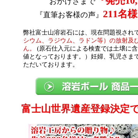
『発売10
おかげさまで
211名様
『直筆お客様の声』
弊社富士山溶岩石には、現在問題視され
シウム、ラジウム、ラドン等）の放射及
ん。
(原石仕入元による検査では土壌に
値となっております。）妊婦、乳児さま
ただいております。
富士山世界遺産登録決定でさ