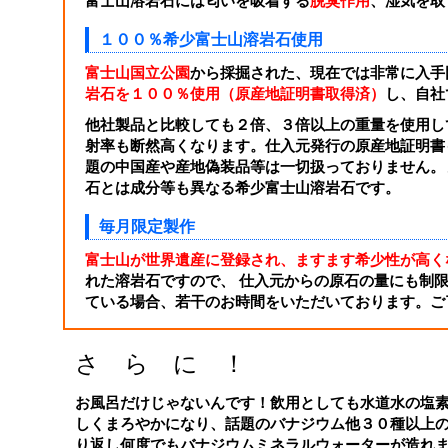
富士山溶岩石には匂いを吸着する
脱臭作用
、湿気を取
１００％希少富士山溶岩石使用
富士山国立公園
から採掘された、現在では非常に入手
岩石を１００％使用（原産地証明書取得済）
し、自社
他社製品と比較しても２倍、３倍以上の重量を使用し
射率も断然高くなります。仕入元発行の原産地証明書
題の中国産や産地偽装品等は一切扱っておりません。
石とは成分等も異なる希少富士山溶岩石です。
毎月限定製作
富士山が世界遺産に登録され、ますます希少性が高く
れた溶岩石ですので、 仕入元からの原石の量にも制
ている場合、若干のお時間をいただいております。ご
さ ら に ！
お風呂だけじゃないんです！飲用としても水道水の塩
しくまろやかになり、話題のバナジウム他３０種以上
り返し何度でもバナジウムミネラルウォーターが造れ