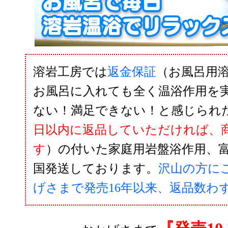
溶岩工房では
返金保証
（お風呂用溶岩
お風呂に入れても全く温浴作用を
ない！満足できない！と感じられ
日以内に返品していただければ、
す
）の付いた家庭用岩盤浴作用、
国発送しております。
沢山の方に
げさまで発売16年以来、返品数わず