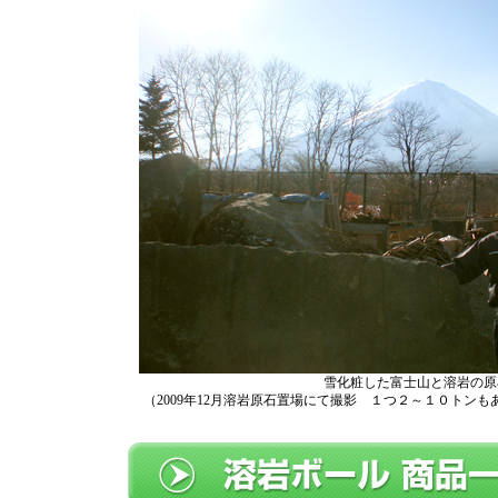
雪化粧した富士山と溶岩の原
（2009年12月溶岩原石置場にて撮影 １つ２～１０トン