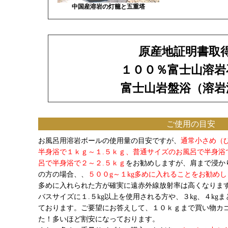
中国産溶岩の灯籠と五重塔
原産地証明書取
１００％富士山溶岩
富士山岩盤浴（溶岩
ご使用の目安
お風呂用溶岩ボールの使用量の目安ですが、
通常小さめ（
半身浴で１ｋｇ～１.５ｋｇ、普通サイズのお風呂で半身浴
呂で半身浴で２～２.５ｋｇ
をお勧めしますが、肩まで浸か
の方の場合、、
５００g～１kg多めに入れることをお勧め
多めに入れられた方が確実に遠赤外線放射率は高くなりま
バスサイズに１.５kg以上を使用される方や、３kg、４k
ております。ご要望にお答えして、１０ｋｇまで買い物カ
た！多いほど割安になっております。