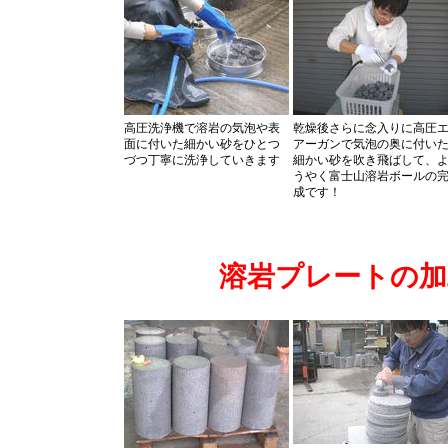
高圧洗浄機で溶岩の気泡や表
乾燥後さらに念入りに高圧
面に付いた細かい砂をひとつ
アーガンで気泡の奥に付い
づつ丁寧に洗浄していきます
細かい砂を吹き飛ばして、
うやく富士山溶岩ボールの
成です！
溶岩プレートの加