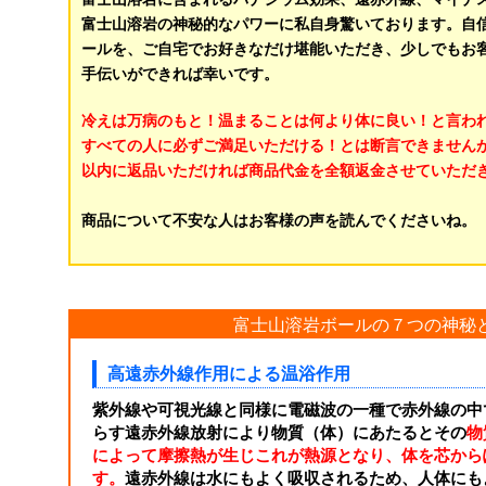
富士山溶岩の神秘的なパワーに私自身驚いております。自
ールを、ご自宅でお好きなだけ堪能いただき、少しでもお
手伝いができれば幸いです。
冷えは万病のもと！温まることは何より体に良い！と言わ
すべての人に必ずご満足いただける！とは断言できません
以内に返品いただければ商品代金を全額返金させていただ
商品について不安な人はお客様の声を読んでくださいね。
富士山溶岩ボールの７つの神秘
高遠赤外線作用による温浴作用
紫外線や可視光線と同様に電磁波の一種で赤外線の中
らす遠赤外線放射により物質（体）にあたるとその
物
によって摩擦熱が生じこれが熱源となり、体を芯から
す。
遠赤外線は水にもよく吸収されるため、人体にも