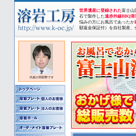
世界遺産に登録された
富士山
石で製作した
遠赤外線BBQ
悩みの方にお風呂であったか
額返金保証付）を自社製産、
代表の羽田野です