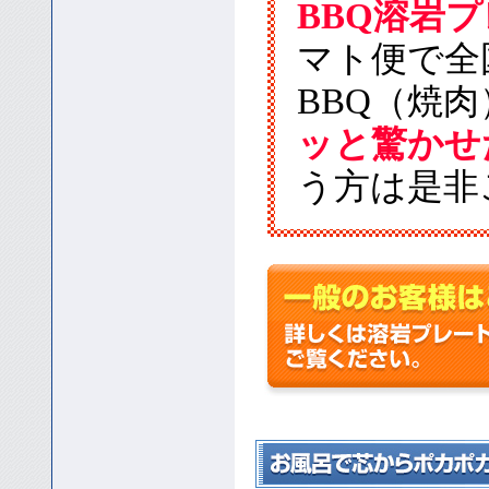
BBQ溶岩
マト便で全
BBQ（焼肉
ッと驚かせ
う方は是非