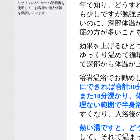
年で知り、どうす
リサインのSSLサーバ証明書を
使用して、お客様の個人情報
も少しですが勉強
を保護しています。
いのに、深部体温
症の方が多いこと
効果を上げるひと
ゆっくり温めて循
て深部から体温が
溶岩温浴でお勧め
にできれば合計30
また10分浸かり、
理ない範囲で半身
すくなり、入浴後
熱い湯ですと、ど
して、それで温ま