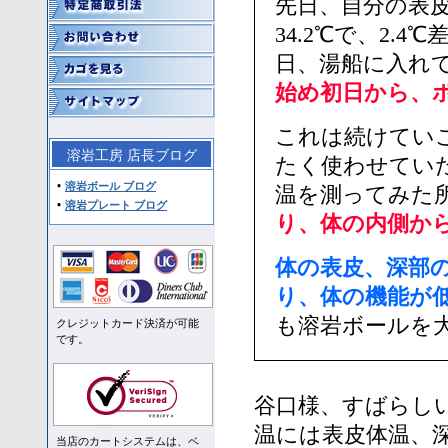
先日、自分の表皮
34.2℃で、2
日、湯船に入れ
始め初日から、
これは続けてい
溶岩工房 店長ブログ
たく使わせてい
溶岩ボール ブログ
温を測ってみた
溶岩プレート ブログ
り、体の内側か
体の表皮、深部
り、体の機能が
も溶岩ボールを
クレジットカード決済が可能
です。
谷口様、すばらし
温には表皮体温、深
当店のカートシステムは、ベ