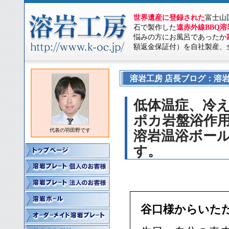
世界遺産に登録された
富士山
石で製作した
遠赤外線BBQ
悩みの方にお風呂であったか
額返金保証付）を自社製産、
溶岩工房 店長ブログ：溶岩
低体温症、冷
ポカ岩盤浴作
代表の羽田野です
溶岩温浴ボー
す。
谷口様からいた