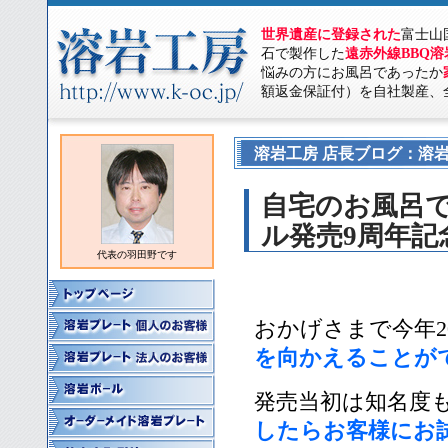
世界遺産に登録された
富士山
石で製作した
遠赤外線BBQ
悩みの方にお風呂であったか
額返金保証付）を自社製産、
溶岩工房 店長ブログ：溶岩
自宅のお風呂
ル発売9周年
代表の羽田野です
おかげさまで今年20
を向かえることが
発売当初は知名度
したらお客様にお