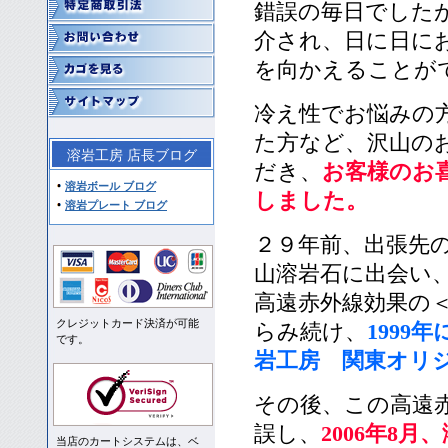
錯誤の毎日でした
介され、日に日に
を向かえることが
冷え性でお悩みの
た方など、沢山の
溶岩工房 店長ブログ
だき、
お客様のお
溶岩ボール ブログ
しました。
溶岩プレート ブログ
２９年前、出張先
山溶岩石に出会い
高遠赤外線効果の
クレジットカード決済が可能
らみ続け、
199
です。
岩工房 関東オリ
その後、この高遠
誤し、
2006年8
当店のカートシステムは、ベ