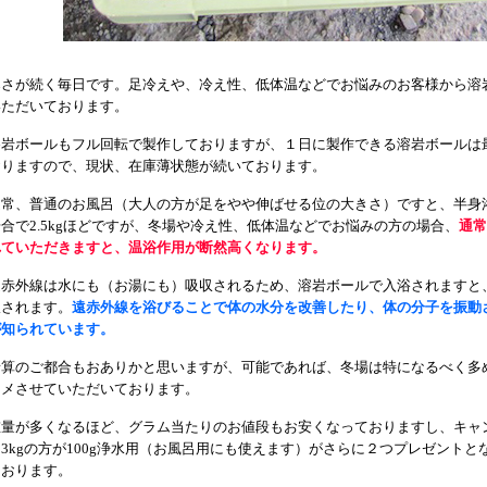
寒さが続く毎日です。足冷えや、冷え性、低体温などでお悩みのお客様から溶
いただいております。
溶岩ボールもフル回転で製作しておりますが、１日に製作できる溶岩ボールは最
おりますので、現状、在庫薄状態が続いております。
常、普通のお風呂（大人の方が足をやや伸ばせる位の大きさ）ですと、半身浴で1
場合で2.5kgほどですが、冬場や冷え性、低体温などでお悩みの方の場合、
通常
れていただきますと、温浴作用が断然高くなります。
遠赤外線は水にも（お湯にも）吸収されるため、溶岩ボールで入浴されますと
収されます。
遠赤外線を浴びることで体の水分を改善したり、体の分子を振動
が知られています。
予算のご都合もおありかと思いますが、可能であれば、冬場は特になるべく多
スメさせていただいております。
重量が多くなるほど、グラム当たりのお値段もお安くなっておりますし、キャンペ
り3kgの方が100g浄水用（お風呂用にも使えます）がさらに２つプレゼント
ております。