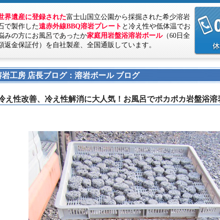
世界遺産に登録された
富士山国立公園から採掘された希少溶岩
石で製作した
遠赤外線BBQ溶岩プレート
と冷え性や低体温でお
悩みの方にお風呂であったか
家庭用岩盤浴溶岩ボール
（60日全
額返金保証付）を自社製産、全国通販しています。
溶岩工房 店長ブログ：溶岩ボール ブログ
冷え性改善、冷え性解消に大人気！お風呂でポカポカ岩盤浴溶