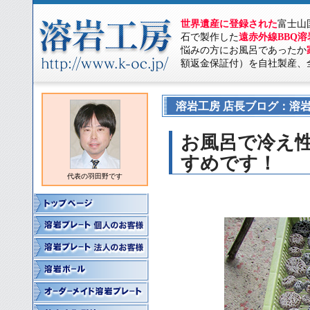
世界遺産に登録された
富士山
石で製作した
遠赤外線BBQ
悩みの方にお風呂であったか
額返金保証付）を自社製産、
溶岩工房 店長ブログ：溶岩
お風呂で冷え
すめです！
代表の羽田野です