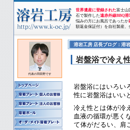
世界遺産に登録された
富士山
石で製作した
遠赤外線BBQ
悩みの方にお風呂であったか
額返金保証付）を自社製産、
溶岩工房 店長ブログ：溶岩
岩盤浴で冷え
代表の羽田野です
岩盤浴にはいろい
性に岩盤浴はいい
冷え性とは体が冷
血液の循環が悪く
て体がだるい、肩