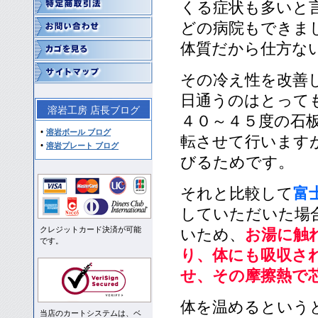
くる症状も多いと
どの病院もできま
体質だから仕方な
その冷え性を改善
日通うのはとって
溶岩工房 店長ブログ
４０～４５度の石
溶岩ボール ブログ
転させて行います
溶岩プレート ブログ
びるためです。
それと比較して
富
していただいた場
クレジットカード決済が可能
いため、
お湯に触
です。
り、体にも吸収さ
せ、その摩擦熱で
体を温めるという
当店のカートシステムは、ベ