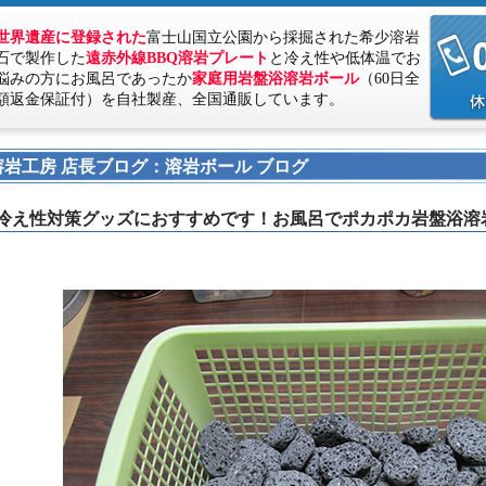
世界遺産に登録された
富士山国立公園から採掘された希少溶岩
石で製作した
遠赤外線BBQ溶岩プレート
と冷え性や低体温でお
悩みの方にお風呂であったか
家庭用岩盤浴溶岩ボール
（60日全
額返金保証付）を自社製産、全国通販しています。
溶岩工房 店長ブログ：溶岩ボール ブログ
冷え性対策グッズにおすすめです！お風呂でポカポカ岩盤浴溶