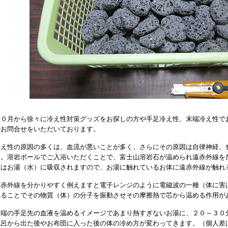
１０月から徐々に冷え性対策グッズをお探しの方や手足冷え性、末端冷え性で
のお問合せをいただいております。
冷え性の原因の多くは、血流が悪いことが多く、さらにその原因は自律神経、
す。溶岩ボールでご入浴いただくことで、富士山溶岩石が温められ遠赤外線を
線はお湯（水）に吸収されますので、お湯に触れているお体に遠赤外線が触れ
遠赤外線を分かりやすく例えますと電子レンジのように電磁波の一種（体に害
れることでその物質（体）の分子を振動させその摩擦熱で芯から温める作用が
末端の手足先の血液を温めるイメージであまり熱すぎないお湯に、２０～３０
風呂から出た後やお布団に入った後の体の冷め方が変わってきます。（個人差