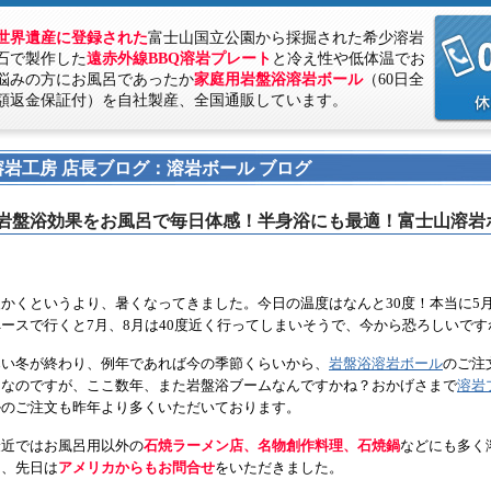
世界遺産に登録された
富士山国立公園から採掘された希少溶岩
石で製作した
遠赤外線BBQ溶岩プレート
と冷え性や低体温でお
悩みの方にお風呂であったか
家庭用岩盤浴溶岩ボール
（60日全
額返金保証付）を自社製産、全国通販しています。
溶岩工房 店長ブログ：溶岩ボール ブログ
岩盤浴効果をお風呂で毎日体感！半身浴にも最適！富士山溶岩
暖かくというより、暑くなってきました。今日の温度はなんと30度！本当に5
ペースで行くと7月、8月は40度近く行ってしまいそうで、今から恐ろしいです
寒い冬が終わり、例年であれば今の季節くらいから、
岩盤浴溶岩ボール
のご注
ろなのですが、ここ数年、また岩盤浴ブームなんですかね？おかげさまで
溶岩
ルのご注文も昨年より多くいただいております。
最近ではお風呂用以外の
石焼ラーメン店、名物創作料理、石焼鍋
などにも多く
き、先日は
アメリカからもお問合せ
をいただきました。