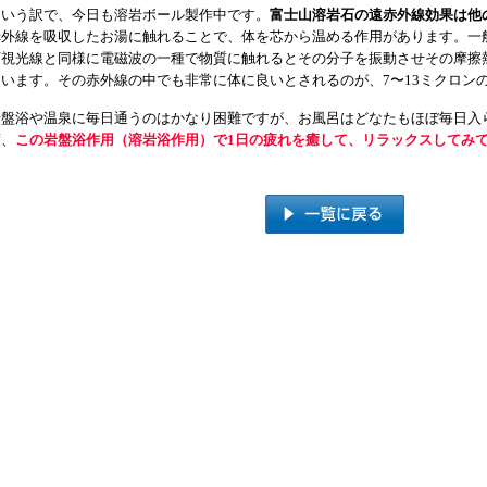
という訳で、今日も溶岩ボール製作中です。
富士山溶岩石の遠赤外線効果は他
赤外線を吸収したお湯に触れることで、体を芯から温める作用があります。一
可視光線と同様に電磁波の一種で物質に触れるとその分子を振動させその摩擦
ています。その赤外線の中でも非常に体に良いとされるのが、7〜13ミクロン
岩盤浴や温泉に毎日通うのはかなり困難ですが、お風呂はどなたもほぼ毎日入
度、
この岩盤浴作用（溶岩浴作用）で1日の疲れを癒して、リラックスしてみ