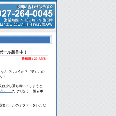
ボール製作中！
投稿日：2013/5/21
月なんでしょうか？（笑）この
ね？
文は少し落ち着いてしまうとこ
プレート
だけでなく、 溶岩ボー
溶岩ボールのオファーをいただ