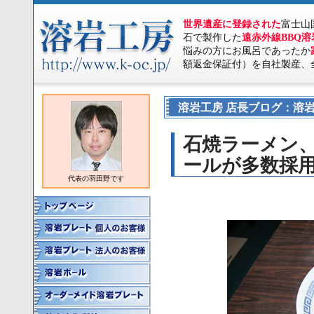
世界遺産に登録された
富士山
石で製作した
遠赤外線BBQ
悩みの方にお風呂であったか
額返金保証付）を自社製産、
溶岩工房 店長ブログ：溶岩
石焼ラーメン
ールが多数採
代表の羽田野です