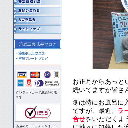
溶岩工房 店長ブログ
溶岩ボール ブログ
溶岩プレート ブログ
お正月からあっと
続いてますが皆さ
クレジットカード決済が可能
です。
冬は特にお風呂に
ですが、最近、
ラ
合せ
をいただくよ
に熱々に加熱した
当店のカートシステムは、ベ