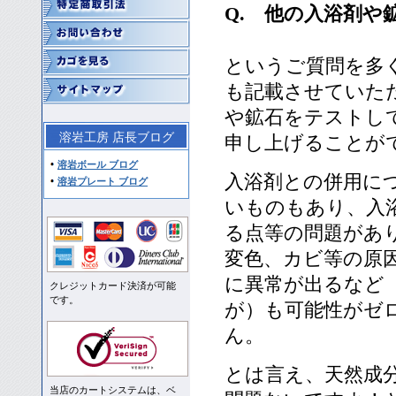
Q. 他の入浴剤
というご質問を多
も記載させていた
や鉱石をテストし
溶岩工房 店長ブログ
申し上げることが
溶岩ボール ブログ
入浴剤との併用に
溶岩プレート ブログ
いものもあり、入
る点等の問題があ
変色、カビ等の原
に異常が出るなど
クレジットカード決済が可能
です。
が）も可能性がゼ
ん。
とは言え、天然成
当店のカートシステムは、ベ