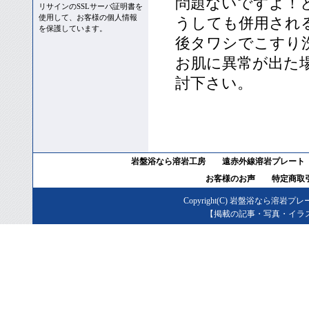
問題ないですよ！
リサインのSSLサーバ証明書を
使用して、お客様の個人情報
うしても併用され
を保護しています。
後タワシでこすり
お肌に異常が出た
討下さい。
岩盤浴なら溶岩工房
遠赤外線溶岩プレート
お客様のお声
特定商取
Copyright(C)
岩盤浴なら溶岩プレ
【掲載の記事・写真・イラ