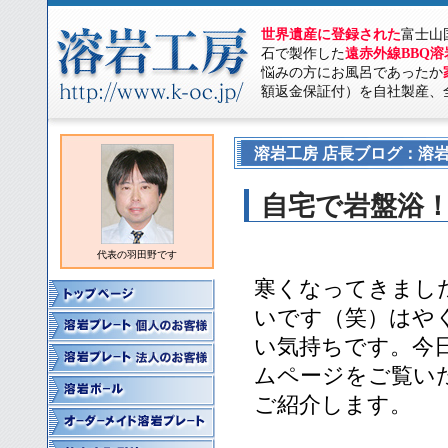
世界遺産に登録された
富士山
石で製作した
遠赤外線BBQ
悩みの方にお風呂であったか
額返金保証付）を自社製産、
溶岩工房 店長ブログ：溶岩
自宅で岩盤浴
代表の羽田野です
寒くなってきまし
いです（笑）はや
い気持ちです。今
ムページをご覧い
ご紹介します。